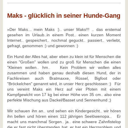
Maks - glücklich in seiner Hunde-Gang
»Der Maks... mein Maks :).. unser Maks!!! .. das erstemal
gesehen im Urlaub..in einem Post.. einen kurzen Moment
Internet.. gespeichert.. nochmal geguckt.. passiert.. verliebt,
gefragt, genommen :) und gewonnen :)
Ein Hund der Alles hat, aber eben zu klein ist für Menschen die
einen "Großen" wollen und zu groß für Menschen die einen
"Kleinen wollen.. hm.. Kein Problem wir wollen alles
zusammen und haben genau deshalb diesen Hund, der in
Fachkreisen auch Bratmaxxe, Rüssel, Bigfoot oder
"Bröckelchen" genannt wird, in unser Herz geschlossen :) Für
uns vereint Maks ein Herz auf vier Pfoten mit einem
Kampfgewicht von 17 kg bei einer Höhe von 35 cm.. also eine
perfekte Mischung aus Dackel/Basset und Sennenhund ;)
Wir schauen ihn an.. und sehen ein Kindergesicht.. wir hören
ihn bellen und hören einen 112 jährigen Seelöwenopa.. Er
macht uns manchmal Sorgen.. ja.. eine schwere Zahnfistelop
die er fast nicht überstanden hat, er hat ein Herzproblem und