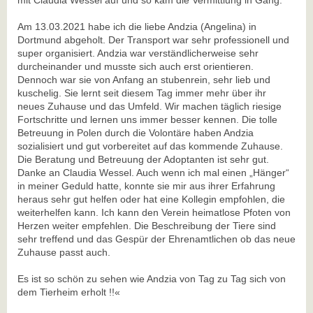
mit Claudia Wessel auf und so kam die Vermittlung in Gang.
Am 13.03.2021 habe ich die liebe Andzia (Angelina) in
Dortmund abgeholt. Der Transport war sehr professionell und
super organisiert. Andzia war verständlicherweise sehr
durcheinander und musste sich auch erst orientieren.
Dennoch war sie von Anfang an stubenrein, sehr lieb und
kuschelig. Sie lernt seit diesem Tag immer mehr über ihr
neues Zuhause und das Umfeld. Wir machen täglich riesige
Fortschritte und lernen uns immer besser kennen. Die tolle
Betreuung in Polen durch die Volontäre haben Andzia
sozialisiert und gut vorbereitet auf das kommende Zuhause.
Die Beratung und Betreuung der Adoptanten ist sehr gut.
Danke an Claudia Wessel. Auch wenn ich mal einen „Hänger“
in meiner Geduld hatte, konnte sie mir aus ihrer Erfahrung
heraus sehr gut helfen oder hat eine Kollegin empfohlen, die
weiterhelfen kann. Ich kann den Verein heimatlose Pfoten von
Herzen weiter empfehlen. Die Beschreibung der Tiere sind
sehr treffend und das Gespür der Ehrenamtlichen ob das neue
Zuhause passt auch.
Es ist so schön zu sehen wie Andzia von Tag zu Tag sich von
dem Tierheim erholt !!«