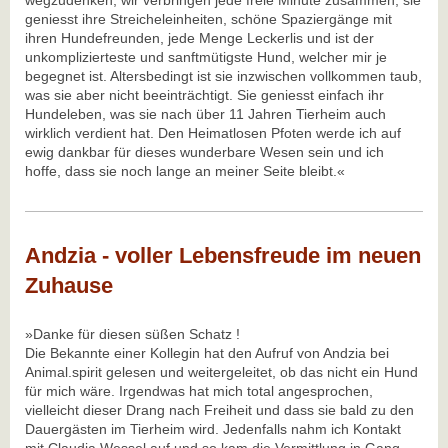
wegzudenken, wir verbringen jede freie Minute zusammen; sie
geniesst ihre Streicheleinheiten, schöne Spaziergänge mit
ihren Hundefreunden, jede Menge Leckerlis und ist der
unkomplizierteste und sanftmütigste Hund, welcher mir je
begegnet ist. Altersbedingt ist sie inzwischen vollkommen taub,
was sie aber nicht beeinträchtigt. Sie geniesst einfach ihr
Hundeleben, was sie nach über 11 Jahren Tierheim auch
wirklich verdient hat. Den Heimatlosen Pfoten werde ich auf
ewig dankbar für dieses wunderbare Wesen sein und ich
hoffe, dass sie noch lange an meiner Seite bleibt.«
Andzia - voller Lebensfreude im neuen
Zuhause
»Danke für diesen süßen Schatz !
Die Bekannte einer Kollegin hat den Aufruf von Andzia bei
Animal.spirit gelesen und weitergeleitet, ob das nicht ein Hund
für mich wäre. Irgendwas hat mich total angesprochen,
vielleicht dieser Drang nach Freiheit und dass sie bald zu den
Dauergästen im Tierheim wird. Jedenfalls nahm ich Kontakt