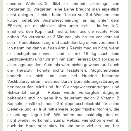
unserer Wohnstraße flitzt er abends allerdings von
Vorgarten zu Vorgarten, eine Leine braucht man eigentlich
nicht anlegen. Leider hatte Reksio vor 3-4 Wochen eine
kurze, cerebrale, Ausfallerscheinung, er lag unter dem
Eßtisch, als er plötzlich alles unter sich laufen ließ,
innehielt, den Kopf nach rechts hielt und die rechte Pfote
anhob. So verharrte er 2 Minuten, bis ich ihn von dort auf
sein Hundekissen zog und auch dort lag er wie versteinert.
Ich nahm ihn dann auf den Arm ( Reksio mag es nicht, wenn
er hochgehoben wird und ist mit 16 kg auch kein
Leichtgewicht) und fuhr mit ihm zum Tierarzt. Dort sprang er
allerdings aus dem Auto, als wäre nichts gewesen und auch
die Tierärztin konnte nichts feststellen. Möglicherweise
handelt es sich um das bei Hunden bekannte
Vestibularsyndrom, welches durch Durchblutungsstörungen
hervorgerufen wird und für Gleichgewichtsstörungen und
Schwindel sorgt. Reksio wurde vorsorglich dagegen
behandelt und ich gebe ihm dauerhaft täglch 2 Vitamin B
Kapseln, zusätzlich noch Grünlippmuschelextrakt für seine
Gelenke und er frißt mittlerweile sogar frische Möhren, die
er anfangs liegen ließ. Wir hoffen nun inständig, das es
nicht wieder vorkommt, zumal Reksio, wie schon erwähnt,
auch im Haus sehr aktiv ist und sehr viel hin und her