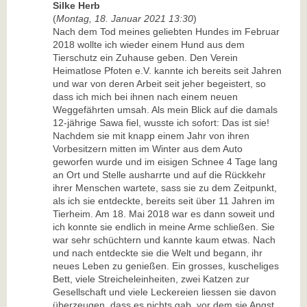
Silke Herb
(
Montag, 18. Januar 2021 13:30
)
Nach dem Tod meines geliebten Hundes im Februar
2018 wollte ich wieder einem Hund aus dem
Tierschutz ein Zuhause geben. Den Verein
Heimatlose Pfoten e.V. kannte ich bereits seit Jahren
und war von deren Arbeit seit jeher begeistert, so
dass ich mich bei ihnen nach einem neuen
Weggefährten umsah. Als mein Blick auf die damals
12-jährige Sawa fiel, wusste ich sofort: Das ist sie!
Nachdem sie mit knapp einem Jahr von ihren
Vorbesitzern mitten im Winter aus dem Auto
geworfen wurde und im eisigen Schnee 4 Tage lang
an Ort und Stelle ausharrte und auf die Rückkehr
ihrer Menschen wartete, sass sie zu dem Zeitpunkt,
als ich sie entdeckte, bereits seit über 11 Jahren im
Tierheim. Am 18. Mai 2018 war es dann soweit und
ich konnte sie endlich in meine Arme schließen. Sie
war sehr schüchtern und kannte kaum etwas. Nach
und nach entdeckte sie die Welt und begann, ihr
neues Leben zu genießen. Ein grosses, kuscheliges
Bett, viele Streicheleinheiten, zwei Katzen zur
Gesellschaft und viele Leckereien liessen sie davon
überzeugen, dass es nichts gab, vor dem sie Angst