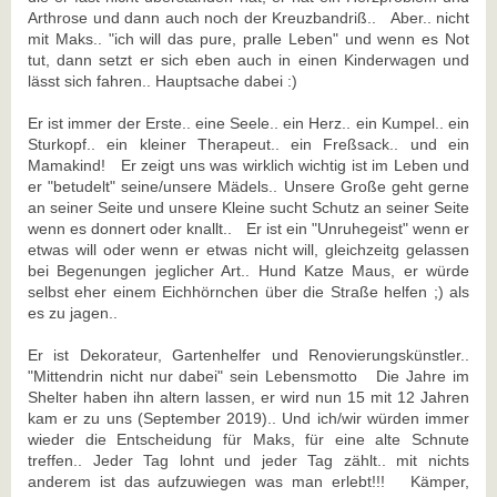
Arthrose und dann auch noch der Kreuzbandriß.. Aber.. nicht
mit Maks.. "ich will das pure, pralle Leben" und wenn es Not
tut, dann setzt er sich eben auch in einen Kinderwagen und
lässt sich fahren.. Hauptsache dabei :)
Er ist immer der Erste.. eine Seele.. ein Herz.. ein Kumpel.. ein
Sturkopf.. ein kleiner Therapeut.. ein Freßsack.. und ein
Mamakind! Er zeigt uns was wirklich wichtig ist im Leben und
er "betudelt" seine/unsere Mädels.. Unsere Große geht gerne
an seiner Seite und unsere Kleine sucht Schutz an seiner Seite
wenn es donnert oder knallt.. Er ist ein "Unruhegeist" wenn er
etwas will oder wenn er etwas nicht will, gleichzeitg gelassen
bei Begenungen jeglicher Art.. Hund Katze Maus, er würde
selbst eher einem Eichhörnchen über die Straße helfen ;) als
es zu jagen..
Er ist Dekorateur, Gartenhelfer und Renovierungskünstler..
"Mittendrin nicht nur dabei" sein Lebensmotto Die Jahre im
Shelter haben ihn altern lassen, er wird nun 15 mit 12 Jahren
kam er zu uns (September 2019).. Und ich/wir würden immer
wieder die Entscheidung für Maks, für eine alte Schnute
treffen.. Jeder Tag lohnt und jeder Tag zählt.. mit nichts
anderem ist das aufzuwiegen was man erlebt!!! Kämper,