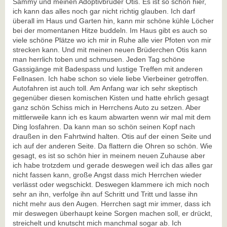
Sammy und meinen Adoptivbruder Otis. Es ist so schön hier,
ich kann das alles noch gar nicht richtig glauben. Ich darf
überall im Haus und Garten hin, kann mir schöne kühle Löcher
bei der momentanen Hitze buddeln. Im Haus gibt es auch so
viele schöne Plätze wo ich mir in Ruhe alle vier Pfoten von mir
strecken kann. Und mit meinen neuen Brüderchen Otis kann
man herrlich toben und schmusen. Jeden Tag schöne
Gassigänge mit Badespass und lustige Treffen mit anderen
Fellnasen. Ich habe schon so viele liebe Vierbeiner getroffen.
Autofahren ist auch toll. Am Anfang war ich sehr skeptisch
gegenüber diesen komischen Kisten und hatte ehrlich gesagt
ganz schön Schiss mich in Herrchens Auto zu setzen. Aber
mittlerweile kann ich es kaum abwarten wenn wir mal mit dem
Ding losfahren. Da kann man so schön seinen Kopf nach
draußen in den Fahrtwind halten. Otis auf der einen Seite und
ich auf der anderen Seite. Da flattern die Ohren so schön. Wie
gesagt, es ist so schön hier in meinem neuen Zuhause aber
ich habe trotzdem und gerade deswegen weil ich das alles gar
nicht fassen kann, große Angst dass mich Herrchen wieder
verlässt oder wegschickt. Deswegen klammere ich mich noch
sehr an ihn, verfolge ihn auf Schritt und Tritt und lasse ihn
nicht mehr aus den Augen. Herrchen sagt mir immer, dass ich
mir deswegen überhaupt keine Sorgen machen soll, er drückt,
streichelt und knutscht mich manchmal sogar ab. Ich