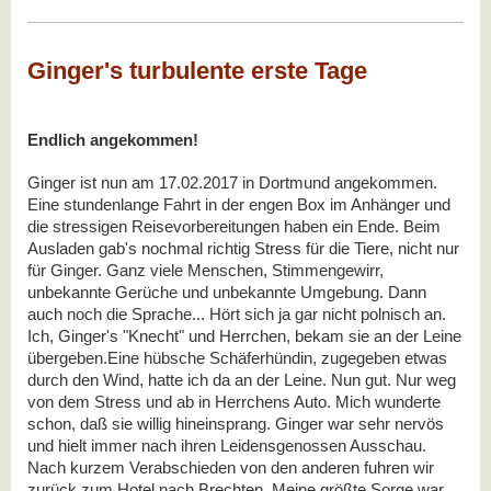
Ginger's turbulente erste Tage
Endlich angekommen!
Ginger ist nun am 17.02.2017 in Dortmund angekommen.

Eine stundenlange Fahrt in der engen Box im Anhänger und 
die stressigen Reisevorbereitungen haben ein Ende. Beim 
Ausladen gab's nochmal richtig Stress für die Tiere, nicht nur 
für Ginger. Ganz viele Menschen, Stimmengewirr, 
unbekannte Gerüche und unbekannte Umgebung. Dann 
auch noch die Sprache... Hört sich ja gar nicht polnisch an. 
Ich, Ginger's "Knecht" und Herrchen, bekam sie an der Leine 
übergeben.Eine hübsche Schäferhündin, zugegeben etwas 
durch den Wind, hatte ich da an der Leine. Nun gut. Nur weg 
von dem Stress und ab in Herrchens Auto. Mich wunderte 
schon, daß sie willig hineinsprang. Ginger war sehr nervös 
und hielt immer nach ihren Leidensgenossen Ausschau. 
Nach kurzem Verabschieden von den anderen fuhren wir 
zurück zum Hotel nach Brechten. Meine größte Sorge war, 