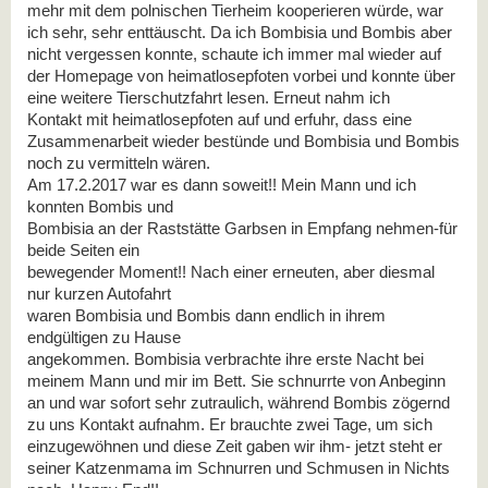
mehr mit dem polnischen Tierheim kooperieren würde,
war
ich sehr, sehr enttäuscht. Da ich Bombisia und Bombis aber
nicht vergessen
konnte, schaute ich immer mal wieder auf
der Homepage von heimatlosepfoten
vorbei und konnte über
eine weitere Tierschutzfahrt lesen. Erneut nahm ich
Kontakt
mit heimatlosepfoten auf und erfuhr, dass eine
Zusammenarbeit wieder bestünde
und Bombisia und Bombis
noch zu vermitteln wären.
Am 17.2.2017 war es dann soweit!! Mein Mann und ich
konnten Bombis und
Bombisia an der Raststätte Garbsen in Empfang nehmen-für
beide Seiten ein
bewegender Moment!! Nach einer erneuten, aber diesmal
nur kurzen Autofahrt
waren Bombisia und Bombis dann endlich in ihrem
endgültigen zu Hause
angekommen. Bombisia verbrachte ihre erste Nacht bei
meinem Mann und mir im
Bett. Sie schnurrte von Anbeginn
an und war sofort sehr zutraulich, während Bombis
zögernd
zu uns Kontakt aufnahm. Er brauchte zwei Tage, um sich
einzugewöhnen
und diese Zeit gaben wir ihm- jetzt steht er
seiner Katzenmama im Schnurren und
Schmusen in Nichts