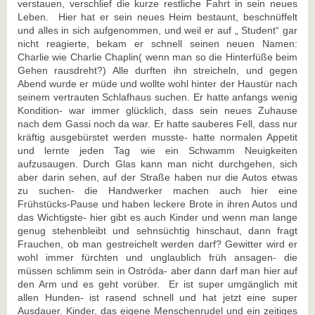
verstauen, verschlief die kurze restliche Fahrt in sein neues
Leben. Hier hat er sein neues Heim bestaunt, beschnüffelt
und alles in sich aufgenommen, und weil er auf „ Student“ gar
nicht reagierte, bekam er schnell seinen neuen Namen:
Charlie wie Charlie Chaplin( wenn man so die Hinterfüße beim
Gehen rausdreht?) Alle durften ihn streicheln, und gegen
Abend wurde er müde und wollte wohl hinter der Haustür nach
seinem vertrauten Schlafhaus suchen. Er hatte anfangs wenig
Kondition- war immer glücklich, dass sein neues Zuhause
nach dem Gassi noch da war. Er hatte sauberes Fell, dass nur
kräftig ausgebürstet werden musste- hatte normalen Appetit
und lernte jeden Tag wie ein Schwamm Neuigkeiten
aufzusaugen. Durch Glas kann man nicht durchgehen, sich
aber darin sehen, auf der Straße haben nur die Autos etwas
zu suchen- die Handwerker machen auch hier eine
Frühstücks-Pause und haben leckere Brote in ihren Autos und
das Wichtigste- hier gibt es auch Kinder und wenn man lange
genug stehenbleibt und sehnsüchtig hinschaut, dann fragt
Frauchen, ob man gestreichelt werden darf? Gewitter wird er
wohl immer fürchten und unglaublich früh ansagen- die
müssen schlimm sein in Ostróda- aber dann darf man hier auf
den Arm und es geht vorüber. Er ist super umgänglich mit
allen Hunden- ist rasend schnell und hat jetzt eine super
Ausdauer. Kinder, das eigene Menschenrudel und ein zeitiges