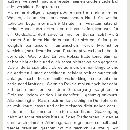
äußerst verspielt, mag am liebsten seinen großen Lederball
oder zerpflückt Pappkartons.
Mit seiner drolligen, tapsigen, Art erinnert er mehr an einen
Welpen, als an einen ausgewachsenen Hund. Als wir ihn
abholten, begann er nach 5 Minuten, im Fußraum sitzend,
meine Hände abzulecken und mir war sofort klar, was für
ein Goldschatz dort zwischen meinen Beinen saß! Mit 2
unserer 3 anderen Hunde verstand er sich von Anfang an,
lediglich bei unserem rumänischen Herdie Mix ist er
vorsichtig, seit dieser ihn vom Futternapf verscheucht hat. In
der ersten Woche dachten wir, Reksio hätte keine Stimme,
er hat nicht gebellt und auch sonst nichts von sich gegeben.
Das änderte sich aber, als es zum ersten mal klingelte und
die anderen Hunde anschlugen, seitdem bellt er munter mit,
anfangs noch heiser, mittlerweile klingt seine Stimme
bedeutend kräftiger. Wenn es Reksio mal zu hoch her geht,
z.B. beim anleinen, vor dem Spaziergang, sorgt er für
Ordnung, indem er den Unruhestifter grimmig anknurrt.
Altersbedingt ist Reksio extrem kurzsichtig, im Dunkeln sieht
er wohl kaum etwas und geht meistens dicht neben oder
hinter mir. Bei unserem ersten abendlichen Spaziergang
nahm er schnurstracks Kurs auf den Stadtgraben, in den er
dann auch plumste. Allerdings war er genauso schnell auch
wieder draußen, geschmückt mit reichlich Grünzeug. Auf